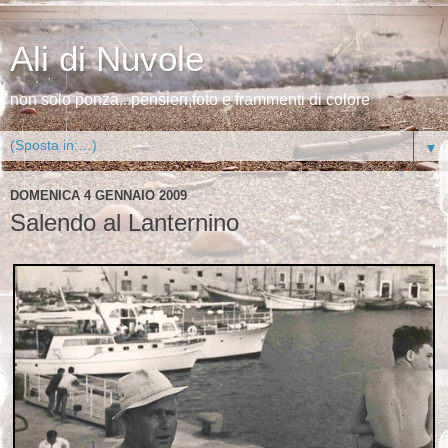
Ali di Nuvole
non solo ponza...pensieri,foto e frammenti di colore
▼
DOMENICA 4 GENNAIO 2009
Salendo al Lanternino